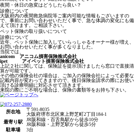
夜間・休日の急変はどうしたら良い？
診療について
大阪府内の夜間救急病院等ご案内可能な情報もございますの
で、事前にお問い合わせいただく事で、急な体調の変化にも備
えて頂けます。ご相談下さい。
ペット保険の取り扱いについて
診療について
近年、ペット保険に加入していらっしゃるオーナー様が増え、
お問い合わせいただく事が多くなりました。
当院では、
anicom アニコム損害保険株式会社
ipet アイペット損害保険株式会社
上記２社に関しては、保険証を提示頂けましたら窓口で直接清
算が可能です。
その他の保険会社の場合は、ご加入の保険会社によって必要な
記載内容が
変わってきますので、後日保険金請求の際にお使い
頂ける診療明細に対応させて頂きます。
来院の際にご不明な場合は、保険の書類等をお持ち下さい。
〒591-8035
所在地
大阪府堺市北区東上野芝町2丁目184-1
JR阪和線・百舌鳥駅から徒歩10分
最寄り駅
JR阪和線・上野芝駅から徒歩5分
駐車場
3台