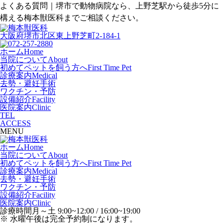
よくある質問｜堺市で動物病院なら、上野芝駅から徒歩5分に
構える梅本獣医科までご相談ください。
大阪府堺市北区東上野芝町2-184-1
ホーム
Home
当院について
About
初めてペットを飼う方へ
First Time Pet
診療案内
Medical
去勢・避妊手術
ワクチン・予防
設備紹介
Facility
医院案内
Clinic
TEL
ACCESS
MENU
ホーム
Home
当院について
About
初めてペットを飼う方へ
First Time Pet
診療案内
Medical
去勢・避妊手術
ワクチン・予防
設備紹介
Facility
医院案内
Clinic
診療時間
月～土 9:00~12:00 / 16:00~19:00
※ 水曜午後は完全予約制になります。