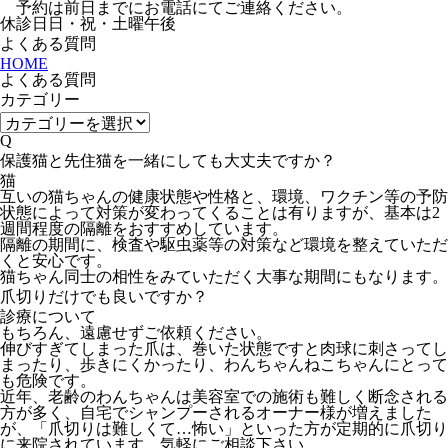
予約は前日までにお電話にてご連絡ください。
休診日
日・祝・土曜午後
よくある質問
HOME
よくある質問
カテゴリー
Q
保護猫と先住猫を一緒にしても大丈夫ですか？
猫
互いの猫ちゃんの健康状態や性格と、環境、ワクチン等の予防
状態によって対策が変わってくることは有りますが、基本は2
週間程度の隔離をおすすめしています。
隔離の期間に、検査や駆虫薬等の対策など環境を整えていただ
くと安心です。
猫ちゃん同士の相性をみていただく大事な期間にもなります。
爪切りだけでも良いですか？
診療について
もちろん、遠慮せずご依頼ください。
伸びすぎてしまった爪は、巻いた状態ですと肉球に刺さってし
まったり、歩きにくかったり、わんちゃんねこちゃんにとって
も危険です。
近年、老齢のわんちゃんは美容室での施術も難しく断念される
方が多く、自宅でシャンプーされるオーナー様が増えました
が、「爪切りは難しくて…怖い」といった方が定期的に爪切り
に来院されています。気軽にご相談下さい。